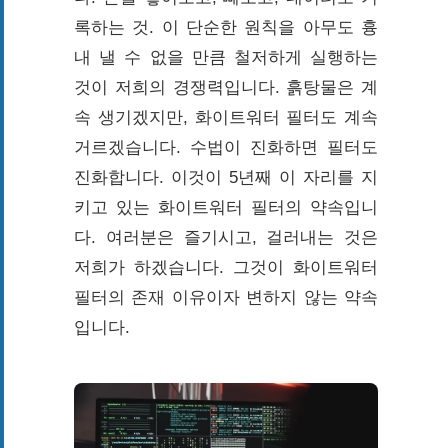
록하는 것. 이 단순한 원칙을 아무도 흉
내 낼 수 없을 만큼 철저하게 실행하는
것이 저희의 경쟁력입니다. 흙탕물은 계
속 생기겠지만, 화이트워터 필터도 계속
거르겠습니다. 수법이 진화하면 필터도
진화합니다. 이것이 5년째 이 자리를 지
키고 있는 화이트워터 필터의 약속입니
다. 여러분은 즐기시고, 걸러내는 것은
저희가 하겠습니다. 그것이 화이트워터
필터의 존재 이유이자 변하지 않는 약속
입니다.