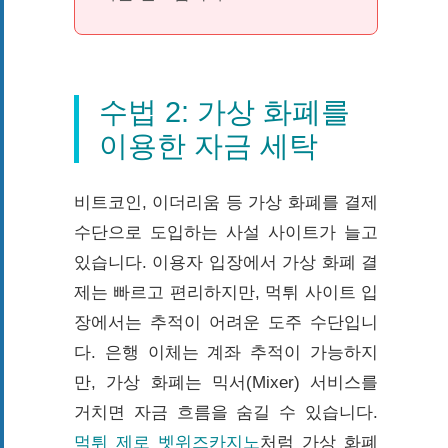
수법 2: 가상 화폐를
이용한 자금 세탁
비트코인, 이더리움 등 가상 화폐를 결제
수단으로 도입하는 사설 사이트가 늘고
있습니다. 이용자 입장에서 가상 화폐 결
제는 빠르고 편리하지만, 먹튀 사이트 입
장에서는 추적이 어려운 도주 수단입니
다. 은행 이체는 계좌 추적이 가능하지
만, 가상 화폐는 믹서(Mixer) 서비스를
거치면 자금 흐름을 숨길 수 있습니다.
먹튀 제로 벳위즈카지노
처럼 가상 화폐