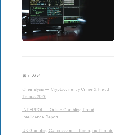
참고 자료:
Chainalysis — Cryptocurrency Crime & Fraud
Trends 2026
INTERPOL — Online Gambling Fraud
Intelligence Report
UK Gambling Commission — Emerging Threats