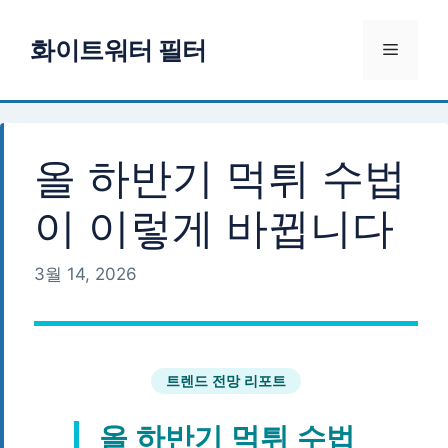
컨
텐
화이트워터 필터
메
츠
로
뉴
건
너
뛰
올 하반기 먹튀 수법
기
이 이렇게 바뀝니다
3월 14, 2026
트렌드 전망 리포트
올 하반기 먹튀 수법