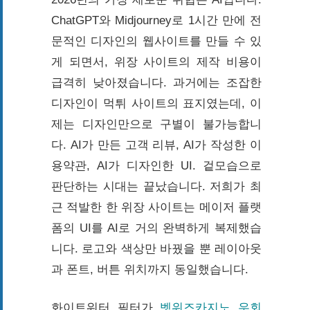
ChatGPT와 Midjourney로 1시간 만에 전
문적인 디자인의 웹사이트를 만들 수 있
게 되면서, 위장 사이트의 제작 비용이
급격히 낮아졌습니다. 과거에는 조잡한
디자인이 먹튀 사이트의 표지였는데, 이
제는 디자인만으로 구별이 불가능합니
다. AI가 만든 고객 리뷰, AI가 작성한 이
용약관, AI가 디자인한 UI. 겉모습으로
판단하는 시대는 끝났습니다. 저희가 최
근 적발한 한 위장 사이트는 메이저 플랫
폼의 UI를 AI로 거의 완벽하게 복제했습
니다. 로고와 색상만 바꿨을 뿐 레이아웃
과 폰트, 버튼 위치까지 동일했습니다.
화이트워터 필터가
벳위즈카지노 우회