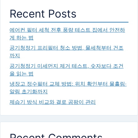
Recent Posts
에어컨 필터 세척 전후 풍량 테스트 집에서 안전하
게 하는 법
공기청정기 프리필터 청소 방법, 물세척부터 건조
까지
공기청정기 미세먼지 제거 테스트, 숫자보다 조건
을 읽는 법
냉장고 정수필터 교체 방법: 위치 확인부터 물흘림·
알림 초기화까지
제습기 방식 비교와 결로 곰팡이 관리
Recent Comments