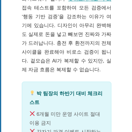
접속 테스트를 포함하여 모든 검증에서
‘행동 기반 검증’을 강조하는 이유가 여
기에 있습니다. 디자인이 아무리 완벽해
도 실제로 돈을 넣고 빼보면 진짜와 가짜
가 드러납니다. 충전 후 환전까지의 전체
사이클을 완료해야 비로소 검증이 됩니
다. 겉모습은 AI가 복제할 수 있지만, 실
제 자금 흐름은 복제할 수 없습니다.
박 팀장의 하반기 대비 체크리
스트
6개월 미만 운영 사이트 절대
이용 금지
갑자기 파격 이벤트 시작하는