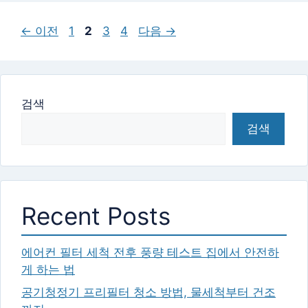
리
페
페
페
페
←
이전
1
2
3
4
다음
→
이
이
이
이
지
지
지
지
검색
검색
Recent Posts
에어컨 필터 세척 전후 풍량 테스트 집에서 안전하
게 하는 법
공기청정기 프리필터 청소 방법, 물세척부터 건조